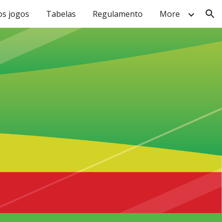
os jogos
Tabelas
Regulamento
More
ion