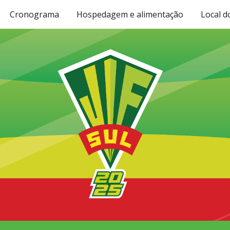
Cronograma
Hospedagem e alimentação
Local d
ip to main content
Skip to navigat